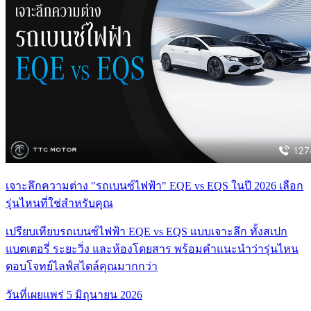
เจาะลึกความต่าง "รถเบนซ์ไฟฟ้า" EQE vs EQS ในปี 2026 เลือก
รุ่นไหนที่ใช่สำหรับคุณ
เปรียบเทียบรถเบนซ์ไฟฟ้า EQE vs EQS แบบเจาะลึก ทั้งสเปก
แบตเตอรี่ ระยะวิ่ง และห้องโดยสาร พร้อมคำแนะนำว่ารุ่นไหน
ตอบโจทย์ไลฟ์สไตล์คุณมากกว่า
วันที่เผยแพร่
5 มิถุนายน 2026