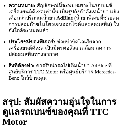
ความหมาย:
สัญลักษณ์นี้จะพบเฉพาะในรถเบนซ์
เครื่องยนต์ดีเซลเท่านั้น เป็นรูปถังกำลังเทน้ำยา แจ้ง
เตือนว่าปริมาณน้ำยา
AdBlue
(น้ำยาพิเศษที่ช่วยลด
การปล่อยก๊าซไนโตรเจนออกไซด์และลดมลพิษ) ใน
ถังใกล้จะหมดแล้ว
ประโยชน์ของฟีเจอร์:
ช่วยบำบัดไอเสียจาก
เครื่องยนต์ดีเซล เป็นมิตรต่อสิ่งแวดล้อม ลดการ
ปล่อยมลพิษทางอากาศ
สิ่งที่ต้องทำ:
ควรรีบนำรถไปเติมน้ำยา AdBlue ที่
ศูนย์บริการ TTC Motor หรือศูนย์บริการ Mercedes-
Benz ใกล้บ้านคุณ
สรุป: สัมผัสความอุ่นใจในการ
ดูแลรถเบนซ์ของคุณที่ TTC
Motor