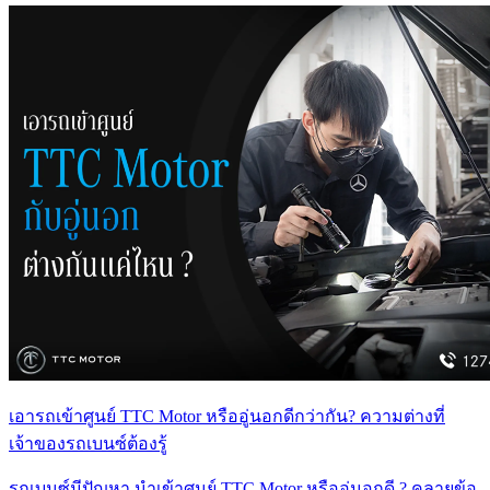
เอารถเข้าศูนย์ TTC Motor หรืออู่นอกดีกว่ากัน? ความต่างที่
เจ้าของรถเบนซ์ต้องรู้
รถเบนซ์มีปัญหา นำเข้าศูนย์ TTC Motor หรืออู่นอกดี ? คลายข้อ