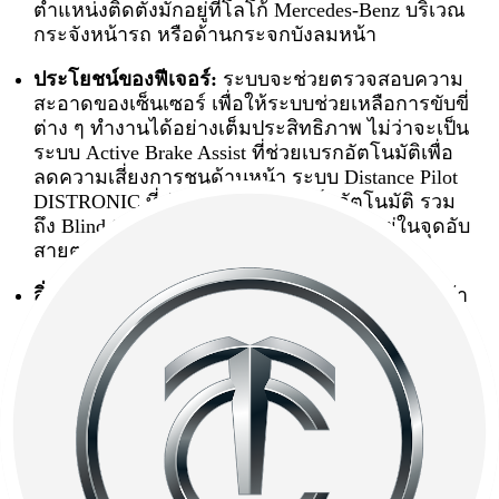
ตำแหน่งติดตั้งมักอยู่ที่โลโก้ Mercedes-Benz บริเวณ
กระจังหน้ารถ หรือด้านกระจกบังลมหน้า
ประโยชน์ของฟีเจอร์:
ระบบจะช่วยตรวจสอบความ
สะอาดของเซ็นเซอร์ เพื่อให้ระบบช่วยเหลือการขับขี่
ต่าง ๆ ทำงานได้อย่างเต็มประสิทธิภาพ ไม่ว่าจะเป็น
ระบบ Active Brake Assist ที่ช่วยเบรกอัตโนมัติเพื่อ
ลดความเสี่ยงการชนด้านหน้า ระบบ Distance Pilot
DISTRONIC ที่ช่วยควบคุมความเร็วอัตโนมัติ รวม
ถึง Blind Spot Assist ที่ช่วยเตือนเมื่อมีรถอยู่ในจุดอับ
สายตา
สิ่งที่ต้องทำ:
นำรถไปล้างทำความสะอาด หรือใช้ผ้า
ไมโครไฟเบอร์ชุบน้ำสะอาดหมาด ๆ เช็ดเบา ๆ
ข้อความเตือนก็จะหายไปเอง ระบบความปลอดภัยก็
จะกลับมาทำงานได้อย่างเต็มประสิทธิภาพ
4. Left/Right Brake Lamp (สัญลักษณ์
ไฟเบรกขัดข้อง)