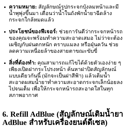
ความหมาย:
สัญลักษณ์รูปกระจกบังลมหน้าและมี
น้ำพุพุ่งขึ้นมา เตือนว่าน้ำในถังพักน้ำยาฉีดล้าง
กระจกใกล้หมดแล้ว
ประโยชน์ของฟีเจอร์:
ช่วยการันตีว่ากระจกหน้ารถ
ของคุณจะพร้อมทำความสะอาดเสมอ ไม่ว่าจะต้อง
เผชิญกับฝนตกหนัก คราบแมลง หรือฝุ่นควัน ช่วย
ลดความเหนื่อยล้าของสายตาขณะขับขี่
สิ่งที่ต้องทำ:
คุณสามารถแก้ไขได้ด้วยตัวเองง่าย ๆ
เพียงเปิดฝากระโปรงหน้า ค้นหาฝาปิดสัญลักษณ์
แบบเดียวกันนี้ (มักจะเป็นฝาสีฟ้า) แล้วเติมน้ำ
สะอาดผสมน้ำยาทำความสะอาดกระจกเล็กน้อยลง
ไปจนเต็ม เพื่อให้กระจกหน้ารถสะอาดใสในทุก
สภาพอากาศ
6. Refill AdBlue (สัญลักษณ์เติมน้ำยา
AdBlue สำหรับเครื่องยนต์ดีเซล)