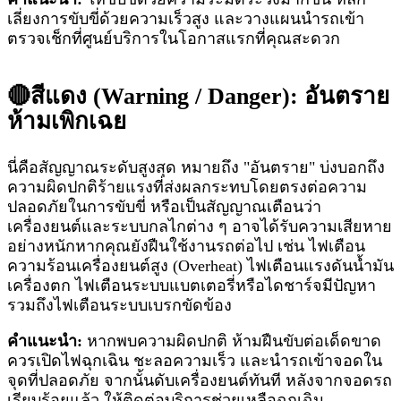
เลี่ยงการขับขี่ด้วยความเร็วสูง และวางแผนนำรถเข้า
ตรวจเช็กที่ศูนย์บริการในโอกาสแรกที่คุณสะดวก
🔴สีแดง (Warning / Danger): อันตราย
ห้ามเพิกเฉย
นี่คือสัญญาณระดับสูงสุด หมายถึง "อันตราย" บ่งบอกถึง
ความผิดปกติร้ายแรงที่ส่งผลกระทบโดยตรงต่อความ
ปลอดภัยในการขับขี่ หรือเป็นสัญญาณเตือนว่า
เครื่องยนต์และระบบกลไกต่าง ๆ อาจได้รับความเสียหาย
อย่างหนักหากคุณยังฝืนใช้งานรถต่อไป เช่น ไฟเตือน
ความร้อนเครื่องยนต์สูง (Overheat) ไฟเตือนแรงดันน้ำมัน
เครื่องตก ไฟเตือนระบบแบตเตอรี่หรือไดชาร์จมีปัญหา
รวมถึงไฟเตือนระบบเบรกขัดข้อง
คำแนะนำ:
หากพบความผิดปกติ ห้ามฝืนขับต่อเด็ดขาด
ควรเปิดไฟฉุกเฉิน ชะลอความเร็ว และนำรถเข้าจอดใน
จุดที่ปลอดภัย จากนั้นดับเครื่องยนต์ทันที หลังจากจอดรถ
เรียบร้อยแล้ว ให้ติดต่อบริการช่วยเหลือฉุกเฉิน