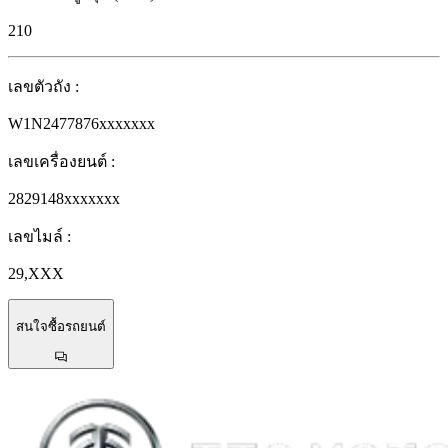
210
เลขตัวถัง
:
W1N2477876xxxxxxx
เลขเครื่องยนต์
:
2829148xxxxxxx
เลขไมล์
:
29,XXX
สนใจซื้อรถยนต์