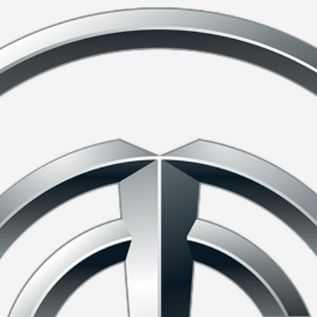
rack’ ตรวจ–บำรุง–รับรถ ภายใน 3 ชั่วโมง
ห้นึกถึงภาพตัวเองต้องรอคิวนานหลายชั่วโมง บางครั้งต้องน
ของรถเบนซ์มือใหม่ที่เพิ่งออกรถ หรือใช้งานรถเป็นประจำ
ริการพิเศษที่ตอบโจทย์คนยุคใหม่อย่าง Fast Track Servic
ยยังคงมาตรฐานคุณภาพการดูแลแบบ Mercedes-Benz ไว้อย่าง
บนซ์ TTC Motor ว่าคืออะไร แตกต่างจากการเข้าศูนย์ทั่ว
องรถเบนซ์ของคุณได้รับการดูแลอย่างมีมาตรฐาน
บนซ์ TTC Motor คืออะไร