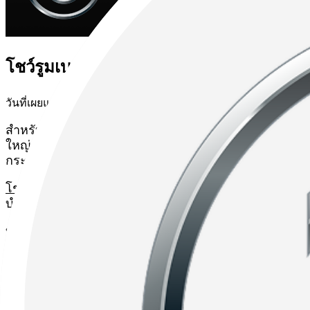
โชว์รูมเบนซ์ TTC Motor กับบริการ ‘Fast T
วันที่เผยแพร่
30 ธันวาคม 2025
• ใช้เวลาอ่าน
1
นาที
สำหรับเจ้าของรถหลายคนมองว่า การเข้าศูนย์บริการมักจะทำใ
ใหญ่ของคนใช้รถในยุคที่เวลาเป็นสิ่งสำคัญ โดยเฉพาะเจ้า
กระทบกับเวลาการทำงานหรือไลฟ์สไตล์ของตัวเอง
โชว์รูมเบนซ์
TTC Motor เข้าใจถึงปัญหานี้ดี จึงออกแบบบ
บำรุง–รับรถ” ได้ภายในเวลาเพียง 3 ชั่วโมงเท่านั้น โด
บทความนี้จะพาคุณไปรู้จัก
บริการ Fast Track
จากโชว์รูมเ
รายการ ที่รวดเร็วครบถ้วน มั่นใจได้ว่าทุกจุดที่สำคัญข
บริการ Fast Track ของโชว์รูมเ