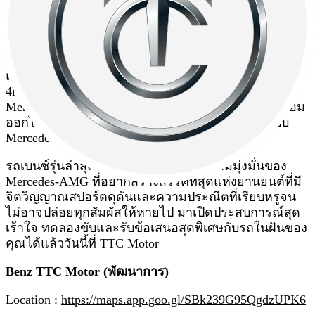
Mercedes-AMG ที่ทุกคนเฝ้ารอ
ไม่ว่าคุณจะชื่นชอบความเร้าใจในกลิ่นอายสุดคลาสสิก
แบบ Roadster เปิดประทุนอย่าง Mercedes-AMG SL 55
4MATIC+, หลงใหลใน Performance ความสปอร์ตอย่าง
Mercedes-AMG GT Coupé (GT 63 4MATIC+) หรือพร้อม
ออกไปผจญภัยทุกเส้นทางแบบไม่เหมือนใครตามฉบับ
Mercedes-AMG G 63
รถเบนซ์รุ่นล่าสุดทั้ง 3 รุ่นนี้ได้สะท้อนความมุ่งมั่นของ
Mercedes-AMG ที่อยากสร้างสรรค์ที่สุดแห่งยานยนต์ที่มี
จิตวิญญาณสปอร์ตดุดันและความประณีตที่เรียบหรูจน
ไม่อาจปล่อยทุกสัมผัสให้หายไป มาเปิดประสบการณ์สุด
เร้าใจ ทดลองขับและรับข้อเสนอสุดพิเศษกับรถในฝันของ
คุณได้แล้ววันนี้ที่ TTC Motor
Benz TTC Motor (พัฒนาการ)
Location :
https://maps.app.goo.gl/SBk239G95QgdzUPK6