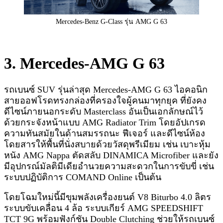
Mercedes-Benz G-Class รุ่น AMG G 63
3. Mercedes-AMG G 63
รถเบนซ์ SUV รุ่นล่าสุด Mercedes-AMG G 63 ไอคอนิก
สายออฟโรดทรงกล่องที่ครองใจผู้คนมาทุกยุค ที่ยังคง
ดีไซน์ภายนอกระดับ Masterclass อันเป็นเอกลักษณ์ไว้
ด้วยกระจังหน้าแบบ AMG Radiator Trim โดยอัปเกรด
ความทันสมัยในด้านสมรรถนะ ฟีเจอร์ และดีไซน์ห้อง
โดยสารให้พื้นที่นั่งสบายด้วยวัสดุพรีเมียม เช่น เบาะหุ้ม
หนัง AMG Nappa ตัดสลับ DINAMICA Microfiber และยัง
มีอุปกรณ์มัลติมีเดียอำนวยความสะดวกในการขับขี่ เช่น
ระบบปฏิบัติการ COMAND Online เป็นต้น
โดยโฉมใหม่นี้มีขุมพลังเครื่องยนต์ V8 Biturbo 4.0 ลิตร
ระบบขับเคลื่อน 4 ล้อ ระบบเกียร์ AMG SPEEDSHIFT
TCT 9G พร้อมฟังก์ชัน Double Clutching ช่วยให้รถเบนซ์