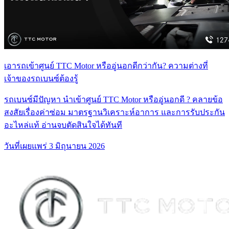
เอารถเข้าศูนย์ TTC Motor หรืออู่นอกดีกว่ากัน? ความต่างที่
เจ้าของรถเบนซ์ต้องรู้
รถเบนซ์มีปัญหา นำเข้าศูนย์ TTC Motor หรืออู่นอกดี ? คลายข้อ
สงสัยเรื่องค่าซ่อม มาตรฐานวิเคราะห์อาการ และการรับประกัน
อะไหล่แท้ อ่านจบตัดสินใจได้ทันที
วันที่เผยแพร่
3 มิถุนายน 2026