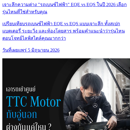
เจาะลึกความต่าง "รถเบนซ์ไฟฟ้า" EQE vs EQS ในปี 2026 เลือก
รุ่นไหนที่ใช่สำหรับคุณ
เปรียบเทียบรถเบนซ์ไฟฟ้า EQE vs EQS แบบเจาะลึก ทั้งสเปก
แบตเตอรี่ ระยะวิ่ง และห้องโดยสาร พร้อมคำแนะนำว่ารุ่นไหน
ตอบโจทย์ไลฟ์สไตล์คุณมากกว่า
วันที่เผยแพร่
5 มิถุนายน 2026