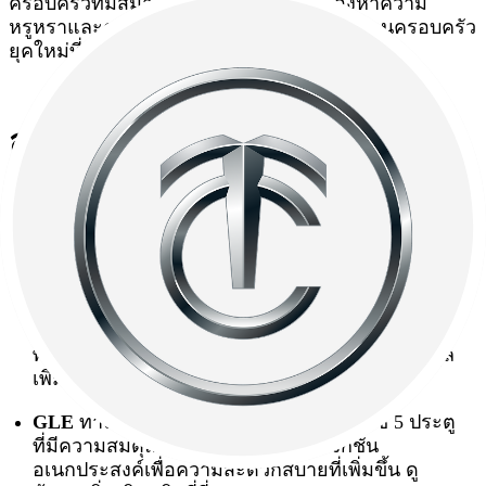
ครอบครัวที่มีสมาชิก 5-7 คน หรือคนที่มองหาความ
หรูหราและความสบายขั้นสูงสุดที่สะท้อนตัวตนครอบครัว
ยุคใหม่ที่เหนือกว่าไปอีกระดับ
สรุป : เบนซ์เอสยูวี 5 ประตูที่
“ใช่” สำหรับครอบครัวรุ่นใหม่
เบนซ์ 5 ประตูทั้ง 3 รุ่นที่เราได้แนะนำมาครั้งนี้ มีจุดเด่นที่
สามารถตอบโจทย์ไลฟ์สไตล์ของครอบครัวรุ่นใหม่
GLC
เหมาะกับครอบครัวคนรุ่นใหม่ที่มองหารถ
SUV ขนาดกะทัดรัด ฟังก์ชันครบครัน คล่องตัว
พร้อมขับขี่ที่ปลอดภัยและประหยัดเชื้อเพลิง ดูข้อมูล
เพิ่มเติม
คลิกที่นี่
GLE
ทางเลือกของครอบครัวที่มองหาเบนซ์ 5 ประตู
ที่มีความสมดุลระหว่างหรูหราและฟังก์ชัน
อเนกประสงค์เพื่อความสะดวกสบายที่เพิ่มขึ้น ดู