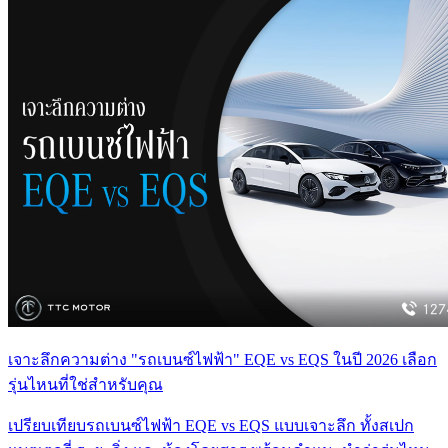
เจาะลึกความต่าง "รถเบนซ์ไฟฟ้า" EQE vs EQS ในปี 2026 เลือก
รุ่นไหนที่ใช่สำหรับคุณ
เปรียบเทียบรถเบนซ์ไฟฟ้า EQE vs EQS แบบเจาะลึก ทั้งสเปก