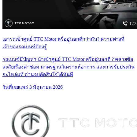
เอารถเข้าศูนย์ TTC Motor หรืออู่นอกดีกว่ากัน? ความต่างที่
เจ้าของรถเบนซ์ต้องรู้
รถเบนซ์มีปัญหา นำเข้าศูนย์ TTC Motor หรืออู่นอกดี ? คลายข้อ
สงสัยเรื่องค่าซ่อม มาตรฐานวิเคราะห์อาการ และการรับประกัน
อะไหล่แท้ อ่านจบตัดสินใจได้ทันที
วันที่เผยแพร่
3 มิถุนายน 2026