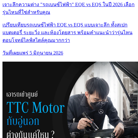
เจาะลึกความต่าง "รถเบนซ์ไฟฟ้า" EQE vs EQS ในปี 2026 เลือก
รุ่นไหนที่ใช่สำหรับคุณ
เปรียบเทียบรถเบนซ์ไฟฟ้า EQE vs EQS แบบเจาะลึก ทั้งสเปก
แบตเตอรี่ ระยะวิ่ง และห้องโดยสาร พร้อมคำแนะนำว่ารุ่นไหน
ตอบโจทย์ไลฟ์สไตล์คุณมากกว่า
วันที่เผยแพร่
5 มิถุนายน 2026