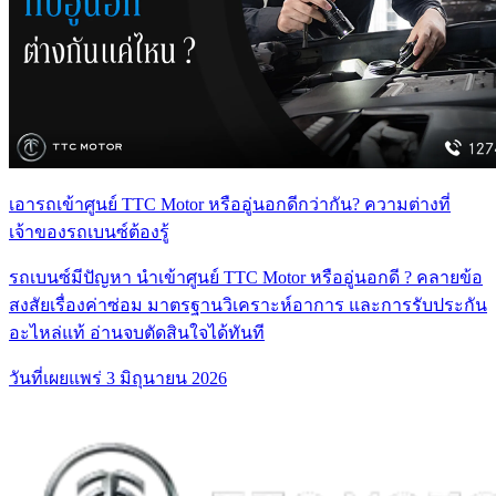
เอารถเข้าศูนย์ TTC Motor หรืออู่นอกดีกว่ากัน? ความต่างที่
เจ้าของรถเบนซ์ต้องรู้
รถเบนซ์มีปัญหา นำเข้าศูนย์ TTC Motor หรืออู่นอกดี ? คลายข้อ
สงสัยเรื่องค่าซ่อม มาตรฐานวิเคราะห์อาการ และการรับประกัน
อะไหล่แท้ อ่านจบตัดสินใจได้ทันที
วันที่เผยแพร่
3 มิถุนายน 2026