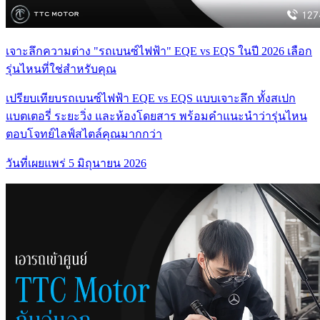
เจาะลึกความต่าง "รถเบนซ์ไฟฟ้า" EQE vs EQS ในปี 2026 เลือก
รุ่นไหนที่ใช่สำหรับคุณ
เปรียบเทียบรถเบนซ์ไฟฟ้า EQE vs EQS แบบเจาะลึก ทั้งสเปก
แบตเตอรี่ ระยะวิ่ง และห้องโดยสาร พร้อมคำแนะนำว่ารุ่นไหน
ตอบโจทย์ไลฟ์สไตล์คุณมากกว่า
วันที่เผยแพร่
5 มิถุนายน 2026