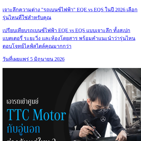
เจาะลึกความต่าง "รถเบนซ์ไฟฟ้า" EQE vs EQS ในปี 2026 เลือก
รุ่นไหนที่ใช่สำหรับคุณ
เปรียบเทียบรถเบนซ์ไฟฟ้า EQE vs EQS แบบเจาะลึก ทั้งสเปก
แบตเตอรี่ ระยะวิ่ง และห้องโดยสาร พร้อมคำแนะนำว่ารุ่นไหน
ตอบโจทย์ไลฟ์สไตล์คุณมากกว่า
วันที่เผยแพร่
5 มิถุนายน 2026