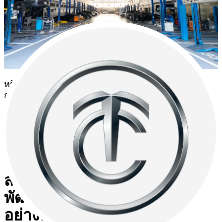
หนึ่งในปัญหาที่เจ้าของรถเบนซ์ Sprinter มักพบเจอ คือ
การหาศูนย์บริการที่มี Bay (Car Lift) ที่สามารถรองรับรถ
ตู้ขนาดใหญ่ได้ยาก แต่ที่ ศูนย์เบนซ์ TTC พัฒนาการ มี
Bay ขนาดใหญ่ รองรับรถได้มากถึง 40 ช่อง ไม่ว่ารถจะมี
ขนาดเล็กหรือใหญ่ก็สามารถเข้ารับบริการได้อย่าง
สะดวก รวดเร็ว และปลอดภัย
สรุป : ศูนย์เบนซ์ TTC
พัฒนาการ ดูแล Sprinter ได้
อย่างครบวงจร