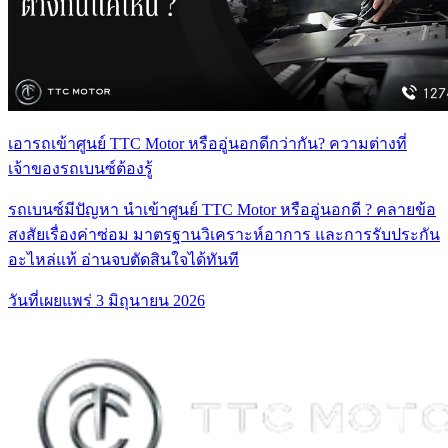
เอารถเข้าศูนย์ TTC Motor หรืออู่นอกดีกว่ากัน? ความต่างที่
เจ้าของรถเบนซ์ต้องรู้
รถเบนซ์มีปัญหา นำเข้าศูนย์ TTC Motor หรืออู่นอกดี ? คลายข้อ
สงสัยเรื่องค่าซ่อม มาตรฐานวิเคราะห์อาการ และการรับประกัน
อะไหล่แท้ อ่านจบตัดสินใจได้ทันที
วันที่เผยแพร่
3 มิถุนายน 2026