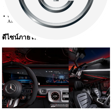
กาบบันไดข้างตัวรถสีดำจาก MANUFAKTUR
แพ็กเกจคาร์บอนไฟเบอร์ตกแต่งรอบคันเฉพาะ
AMG
ดีไซน์ภายใน