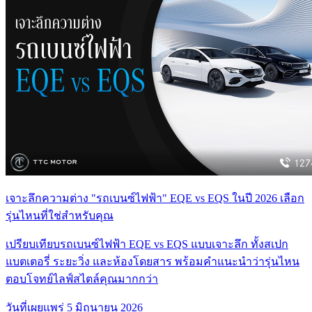
เจาะลึกความต่าง "รถเบนซ์ไฟฟ้า" EQE vs EQS ในปี 2026 เลือก
รุ่นไหนที่ใช่สำหรับคุณ
เปรียบเทียบรถเบนซ์ไฟฟ้า EQE vs EQS แบบเจาะลึก ทั้งสเปก
แบตเตอรี่ ระยะวิ่ง และห้องโดยสาร พร้อมคำแนะนำว่ารุ่นไหน
ตอบโจทย์ไลฟ์สไตล์คุณมากกว่า
วันที่เผยแพร่
5 มิถุนายน 2026