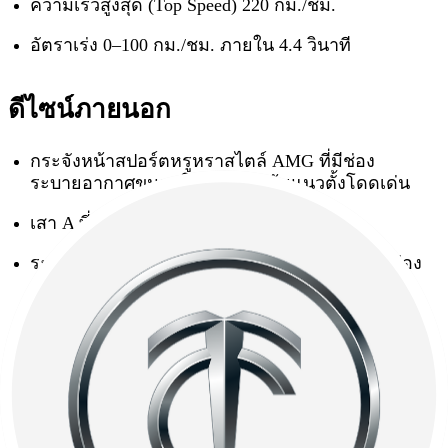
ความเร็วสูงสุด (Top Speed) 220 กม./ชม.
อัตราเร่ง 0–100 กม./ชม. ภายใน 4.4 วินาที
ดีไซน์ภายนอก
กระจังหน้าสปอร์ตหรูหราสไตล์ AMG ที่มีช่อง
ระบายอากาศขนาดใหญ่พร้อมเส้นแนวตั้งโดดเด่น
เสา A ที่ช่วยลดเสียงรบกวนจากภายนอก
ระบบไฟรอบคันพร้อมฉายภาพสัญลักษณ์ AMG ส่อง
สว่างบนพื้น
ล้ออัลลอยทรงสปอร์ต AMG Multi-spoke ขนาด 22
นิ้ว และดุมล้อสีดำ
ระบบท่อไอเสียที่โผล่ออกข้างรถทั้งสองข้าง พร้อม
ฟังก์ชันเปิด-ปิดและปรับเปลี่ยนเสียงท่อไอเสียไม่ว่า
จะนุ่มนวลหรือคำรามของ Benz AMG